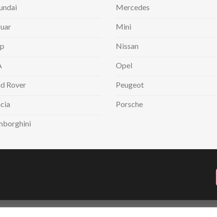
undai
Mercedes
uar
Mini
ep
Nissan
A
Opel
d Rover
Peugeot
cia
Porsche
mborghini
INFORMATIVA PRIVACY
COOKIES POLICY