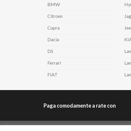
BMW
Hy
Citroen
Jag
Cupra
Je
Dacia
KI
DS
Lan
Ferrari
Lan
FIAT
La
Paga comodamente a rate con