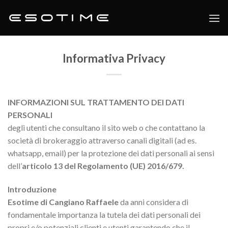
Skip
to
content
Informativa Privacy
INFORMAZIONI SUL TRATTAMENTO DEI DATI
PERSONALI
degli utenti che consultano il sito web o che contattano la
società di brokeraggio attraverso canali digitali (ad es.
whatsapp, email) per la protezione dei dati personali ai sensi
dell’
articolo 13 del Regolamento (UE) 2016/679.
Introduzione
Esotime di Cangiano Raffaele
da anni considera di
fondamentale importanza la tutela dei dati personali dei
propri e/o potenziali clienti e utenti garantendo che il