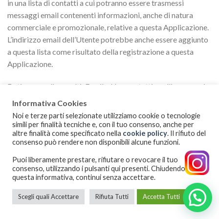
in una lista di contatti a cui potranno essere trasmessi
messaggi email contenenti informazioni, anche di natura
commerciale e promozionale, relative a questa Applicazione.
L’indirizzo email dell’Utente potrebbe anche essere aggiunto
a questa lista come risultato della registrazione a questa
Applicazione.
Dati personali raccolti: Email e Nome e tutti quelli necessari
per rispondere all’esigenza dell’Utente.
Informativa Cookies
Noi e terze parti selezionate utilizziamo cookie o tecnologie
Luogo del trattamento USA –
Privacy Policy
simili per finalità tecniche e, con il tuo consenso, anche per
altre finalità come specificato nella
cookie policy
. Il rifiuto del
consenso può rendere non disponibili alcune funzioni.
SuerveyMonkey
Survey Monkey è un servizio che consente di creare sondaggi
Puoi liberamente prestare, rifiutare o revocare il tuo
e questionari online fornito da Survey Monkey Inc.
consenso, utilizzando i pulsanti qui presenti. Chiudendo
questa informativa, continui senza accettare.
Dati personali raccolti: Email e Nome e tutti quelli necessari
Scegli quali Accettare
Rifiuta Tutti
Accetta Tutti
per rispondere all’esigenza dell’Utente.