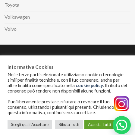
Toyota
Volkswagen
Volvo
Paga comodamente
a rate con
Informativa Cookies
Noi e terze parti selezionate utilizziamo cookie o tecnologie
simili per finalità tecniche e, con il tuo consenso, anche per
altre finalità come specificato nella
cookie policy
. Il rifiuto del
INFORMATIVA PRIVACY
COOKIES POLICY
consenso può rendere non disponibili alcune funzioni.
I servizi erogati alle auto sono puramente indicativi. Disponibilità
Puoi liberamente prestare, rifiutare o revocare il tuo
possono variare al variare dei modelli. Le immagini sono
consenso, utilizzando i pulsanti qui presenti. Chiudendo
puramente illustrative.
questa informativa, continui senza accettare.
Copyright 2026 ©
Esotime di Cangiano Raffaele
| P.Iva:
07109310636 | Via Passariello 185, 80038 Pomigliano D’Arco (NA)
Scegli quali Accettare
Rifiuta Tutti
Accetta Tutti
Telefono: 0818842474 | Mobile: 3398883203