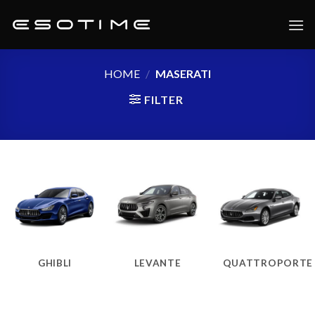
Skip
to
content
HOME
/
MASERATI
FILTER
GHIBLI
LEVANTE
QUATTROPORTE