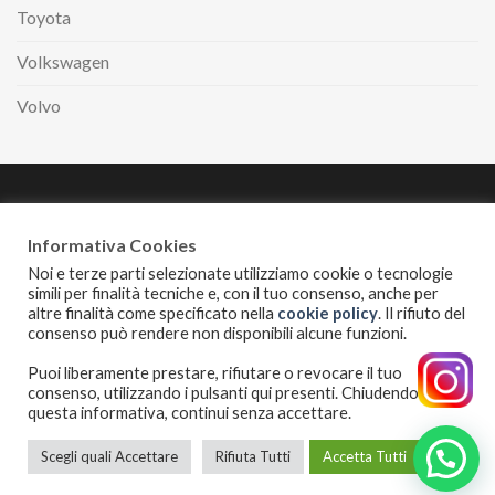
Toyota
Volkswagen
Volvo
Paga comodamente
a rate con
Informativa Cookies
Noi e terze parti selezionate utilizziamo cookie o tecnologie
simili per finalità tecniche e, con il tuo consenso, anche per
altre finalità come specificato nella
cookie policy
. Il rifiuto del
INFORMATIVA PRIVACY
COOKIES POLICY
consenso può rendere non disponibili alcune funzioni.
I servizi erogati alle auto sono puramente indicativi. Disponibilità
Puoi liberamente prestare, rifiutare o revocare il tuo
possono variare al variare dei modelli. Le immagini sono
consenso, utilizzando i pulsanti qui presenti. Chiudendo
puramente illustrative.
questa informativa, continui senza accettare.
Copyright 2026 ©
Esotime di Cangiano Raffaele
| P.Iva:
07109310636 | Via Passariello 185, 80038 Pomigliano D’Arco (NA)
Scegli quali Accettare
Rifiuta Tutti
Accetta Tutti
Telefono: 0818842474 | Mobile: 3398883203