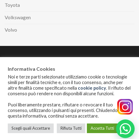
Toyota
Volkswagen
Volvo
Paga comodamente
a rate con
Informativa Cookies
Noi e terze parti selezionate utilizziamo cookie o tecnologie
simili per finalità tecniche e, con il tuo consenso, anche per
altre finalità come specificato nella
cookie policy
. Il rifiuto del
INFORMATIVA PRIVACY
COOKIES POLICY
consenso può rendere non disponibili alcune funzioni.
I servizi erogati alle auto sono puramente indicativi. Disponibilità
Puoi liberamente prestare, rifiutare o revocare il tuo
possono variare al variare dei modelli. Le immagini sono
consenso, utilizzando i pulsanti qui presenti. Chiudendo
puramente illustrative.
questa informativa, continui senza accettare.
Copyright 2026 ©
Esotime di Cangiano Raffaele
| P.Iva:
07109310636 | Via Passariello 185, 80038 Pomigliano D’Arco (NA)
Scegli quali Accettare
Rifiuta Tutti
Accetta Tutti
Telefono: 0818842474 | Mobile: 3398883203