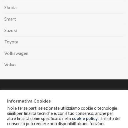
Skoda
Smart
Suzuki
Toyota
Volkswagen
Volvo
Paga comodamente
a rate con
Informativa Cookies
Noi e terze parti selezionate utilizziamo cookie o tecnologie
simili per finalità tecniche e, con il tuo consenso, anche per
altre finalità come specificato nella
cookie policy
. Il rifiuto del
INFORMATIVA PRIVACY
COOKIES POLICY
consenso può rendere non disponibili alcune funzioni.