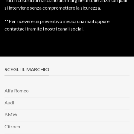
Tutti i costruttori lasciano una margine di tolleranza sui quali
si interviene senza compromettere la sicurezza.
**Per ricevere un preventivo inviaci una mail oppure
contattaci tramite i nostri canali social.
SCEGLI IL MARCHIO
Alfa Romeo
Audi
BMW
Citroen