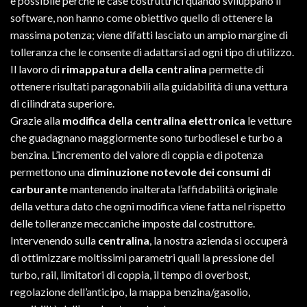
è possibile perché le case costruttrici quando sviluppano il
software, non hanno come obiettivo quello di ottenere la
massima potenza; viene difatti lasciato un ampio margine di
tolleranza che le consente di adattarsi ad ogni tipo di utilizzo.
Il lavoro di
rimappatura della centralina
permette di
ottenere risultati paragonabili alla guidabilità di una vettura
di cilindrata superiore.
Grazie alla
modifica della centralina elettronica
le vetture
che guadagnano maggiormente sono turbodiesel e turbo a
benzina. L’incremento del valore di coppia e di potenza
permettono una
diminuzione notevole dei consumi di
carburante
mantenendo inalterata l’affidabilità originale
della vettura dato che ogni modifica viene fatta nel rispetto
delle tolleranze meccaniche imposte dal costruttore.
Intervenendo sulla
centralina
, la nostra azienda si occuperà
di ottimizzare moltissimi parametri quali la pressione del
turbo, rail, limitatori di coppia, il tempo di overbost,
regolazione dell’anticipo, la mappa benzina/gasolio,