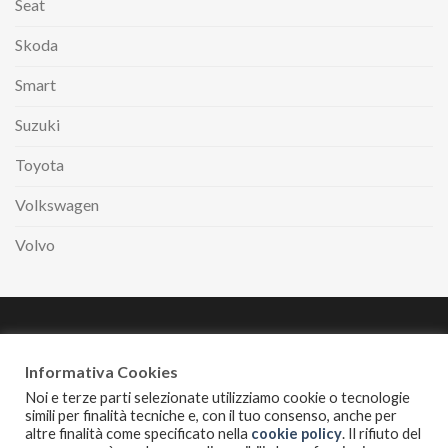
Seat
Skoda
Smart
Suzuki
Toyota
Volkswagen
Volvo
Paga comodamente
a rate con
Informativa Cookies
Noi e terze parti selezionate utilizziamo cookie o tecnologie
simili per finalità tecniche e, con il tuo consenso, anche per
altre finalità come specificato nella
cookie policy
. Il rifiuto del
INFORMATIVA PRIVACY
COOKIES POLICY