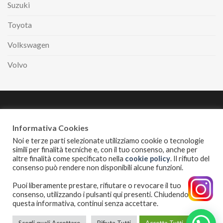
Suzuki
Toyota
Volkswagen
Volvo
Paga comodamente
a rate con
Informativa Cookies
Noi e terze parti selezionate utilizziamo cookie o tecnologie
simili per finalità tecniche e, con il tuo consenso, anche per
altre finalità come specificato nella
cookie policy
. Il rifiuto del
INFORMATIVA PRIVACY
COOKIES POLICY
consenso può rendere non disponibili alcune funzioni.
I servizi erogati alle auto sono puramente indicativi. Disponibilità
Puoi liberamente prestare, rifiutare o revocare il tuo
possono variare al variare dei modelli. Le immagini sono
consenso, utilizzando i pulsanti qui presenti. Chiudendo
puramente illustrative.
questa informativa, continui senza accettare.
Copyright 2026 ©
Esotime di Cangiano Raffaele
| P.Iva:
07109310636 | Via Passariello 185, 80038 Pomigliano D’Arco (NA)