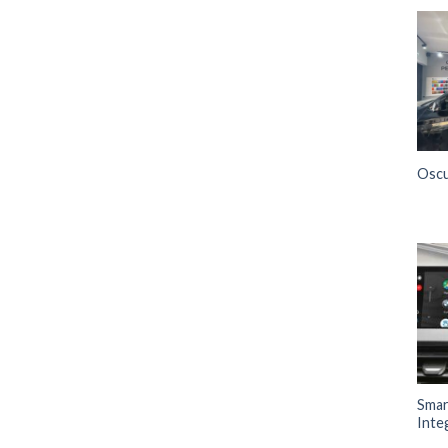
Osc
Sma
Inte