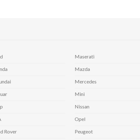
rd
Maserati
nda
Mazda
undai
Mercedes
uar
Mini
ep
Nissan
A
Opel
d Rover
Peugeot