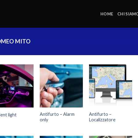
HOME
CHI SIAM
OMEO MITO
Antifurto – Alarm
Antifurto –
ent light
only
Localizzatore