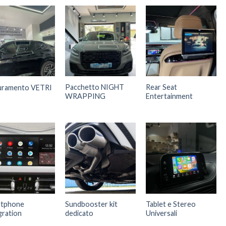
Pacchetto NIGHT
Rear Seat
uramento VETRI
WRAPPING
Entertainment
rtphone
Sundbooster kit
Tablet e Stereo
gration
dedicato
Universali