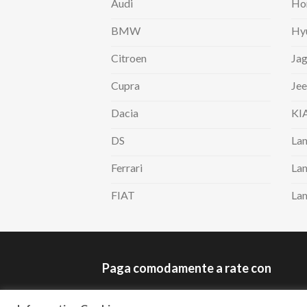
Audi
Ho
BMW
Hy
Citroen
Jag
Cupra
Je
Dacia
KI
DS
Lan
Ferrari
Lan
FIAT
La
Paga comodamente a rate con