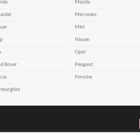
nda
Mazda
undai
Mercedes
uar
Mini
ep
Nissan
A
Opel
d Rover
Peugeot
cia
Porsche
mborghini