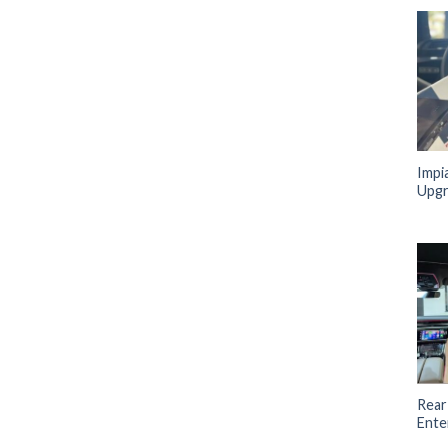
Impi
Upg
Rear
Ente