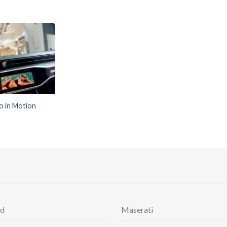
o in Motion
rd
Maserati