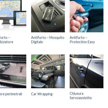
furto –
Antifurto – Mosquito
Antifurto –
lizzatore
Digitale
Protection Easy
Chiusura
re perimetrali
Car Wrapping
Servoassistita