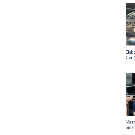
Elab
Cent
Mirr
Sma