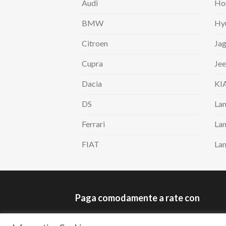
Audi
Ho
BMW
Hy
Citroen
Jag
Cupra
Je
Dacia
KI
DS
Lan
Ferrari
Lan
FIAT
La
Paga comodamente a rate con