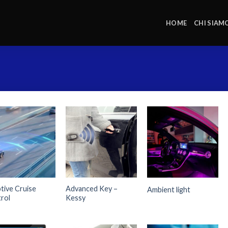
HOME
CHI SIAM
tive Cruise
Advanced Key –
Ambient light
rol
Kessy