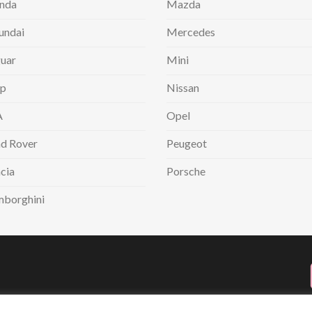
nda
Mazda
undai
Mercedes
uar
Mini
ep
Nissan
A
Opel
d Rover
Peugeot
cia
Porsche
mborghini