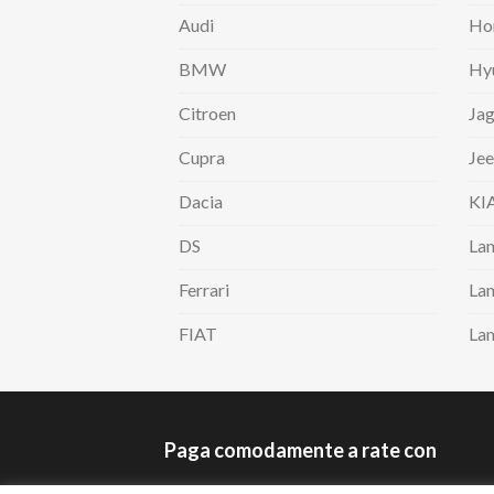
Audi
Ho
BMW
Hy
Citroen
Jag
Cupra
Je
Dacia
KI
DS
Lan
Ferrari
Lan
FIAT
La
Paga comodamente a rate con