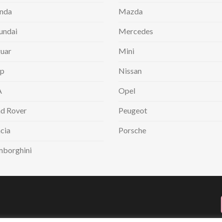
nda
Mazda
undai
Mercedes
uar
Mini
ep
Nissan
A
Opel
d Rover
Peugeot
cia
Porsche
mborghini