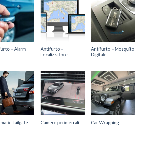
furto – Alarm
Antifurto –
Antifurto – Mosquito
Localizzatore
Digitale
matic Tailgate
Camere perimetrali
Car Wrapping