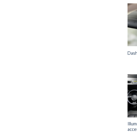
Das
Illu
acce