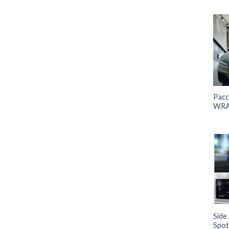
Pacc
WRA
Side 
Spot