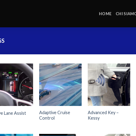
HOME
CHI SIAM
SS
Adaptive Cruise
Advanced Key –
ve Lane Assist
Control
Kessy