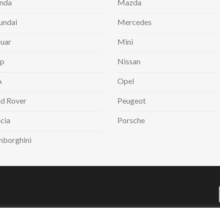
nda
Mazda
undai
Mercedes
uar
Mini
ep
Nissan
A
Opel
d Rover
Peugeot
cia
Porsche
mborghini