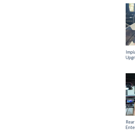
Impi
Upg
Rear
Ente