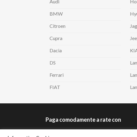
Audi
Ho
BMW
Hy
Citroen
Jag
Cupra
Je
Dacia
KI
DS
Lan
Ferrari
Lan
FIAT
La
Paga comodamente a rate con