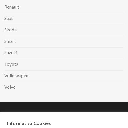
Renault
Seat
Skoda
Smart
Suzuki
Toyota
Volkswagen
Volvo
Paga comodamente
a rate con
Informativa Cookies