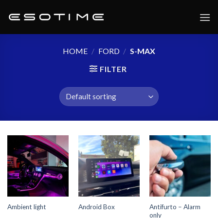
Skip
to
content
HOME
/
FORD
/
S-MAX
FILTER
Antifurto – Alarm
Ambient light
Android Box
only